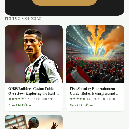
TIN TỨC MỚI NHẤT
QH88.Builders Casino Table
Fish Shooting Entertainment
Overview: Exploring the Real
Guide: Rules, Examples, and a
Range of Table Game Styles
Practical Checklist
★★★★★
4.8 · 3315+ lượt xem
★★★★★
4.8 · 2640+ lượt xem
Xem Chi Tiết →
Xem Chi Tiết →