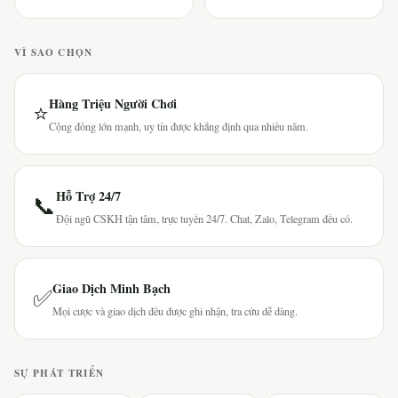
VÌ SAO CHỌN
Hàng Triệu Người Chơi
⭐
Cộng đồng lớn mạnh, uy tín được khẳng định qua nhiều năm.
Hỗ Trợ 24/7
📞
Đội ngũ CSKH tận tâm, trực tuyến 24/7. Chat, Zalo, Telegram đều có.
Giao Dịch Minh Bạch
✅
Mọi cược và giao dịch đều được ghi nhận, tra cứu dễ dàng.
SỰ PHÁT TRIỂN