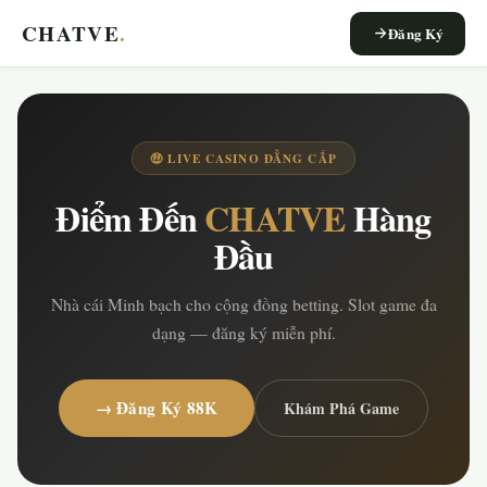
CHATVE
.
Đăng Ký
🤑 LIVE CASINO ĐẲNG CẤP
Điểm Đến
CHATVE
Hàng
Đầu
Nhà cái Minh bạch cho cộng đồng betting. Slot game đa
dạng — đăng ký miễn phí.
→ Đăng Ký 88K
Khám Phá Game