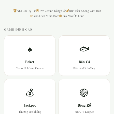
🏆
🃏
💰
Nhà Cái Uy Tín
Live Casino Đẳng Cấp
Rút Tiền Không Giới Hạn
✅
🌐
Giao Dịch Minh Bạch
Link Vào Ổn Định
GAME ĐỈNH CAO
♠
🐟
Poker
Bắn Cá
Texas Hold'em, Omaha
Bắn cá đổi thưởng
💰
🏐
Jackpot
Bóng Rổ
Thưởng cực khủng
NBA, V-League