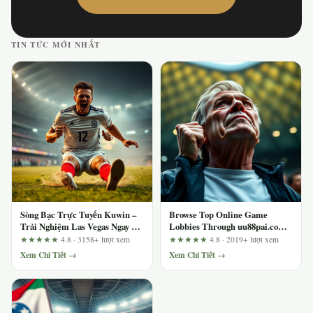
TIN TỨC MỚI NHẤT
Sòng Bạc Trực Tuyến Kuwin –
Browse Top Online Game
Trải Nghiệm Las Vegas Ngay Tại
Lobbies Through uu88pai.com:
Nhà: Đánh Giá Theo Từng Điểm
A UX Expert's Review of the
★★★★★
4.8 · 3158+ lượt xem
★★★★★
4.8 · 2019+ lượt xem
Chạm
Player Path
Xem Chi Tiết →
Xem Chi Tiết →